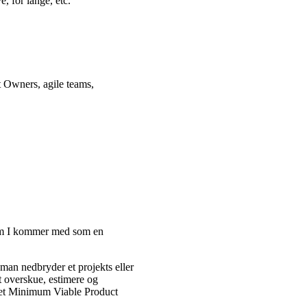
, for lange, etc.
ct Owners, agile teams,
om I kommer med som en
man nedbryder et projekts eller
t overskue, estimere og
r et Minimum Viable Product