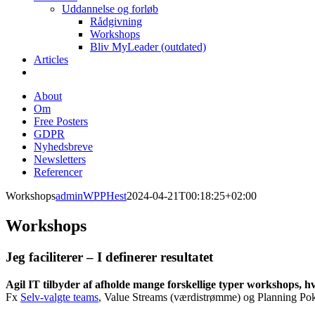
Uddannelse og forløb
Rådgivning
Workshops
Bliv MyLeader (outdated)
Articles
About
Om
Free Posters
GDPR
Nyhedsbreve
Newsletters
Referencer
Workshops
adminWPPHest
2024-04-21T00:18:25+02:00
Workshops
Jeg faciliterer – I definerer resultatet
Agil IT tilbyder af afholde mange forskellige typer workshops, hvor
Fx
Selv-valgte teams
, Value Streams (værdistrømme) og Planning Pok