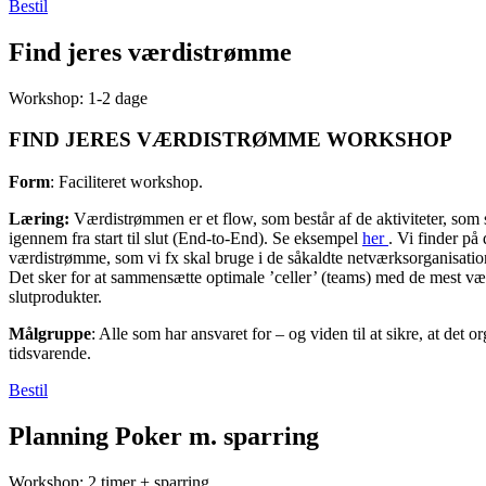
Bestil
Find jeres værdistrømme
Workshop: 1-2 dage
FIND JERES VÆRDISTRØMME WORKSHOP
Form
: Faciliteret workshop.
Læring:
Værdistrømmen er et flow, som består af de aktiviteter, som sk
igennem fra start til slut (End-to-End). Se eksempel
her
. Vi finder på
værdistrømme, som vi fx skal bruge i de såkaldte netværksorganisati
Det sker for at sammensætte optimale ’celler’ (teams) med de mest væ
slutprodukter.
Målgruppe
: Alle som har ansvaret for – og viden til at sikre, at det o
tidsvarende.
Bestil
Planning Poker m. sparring
Workshop: 2 timer + sparring