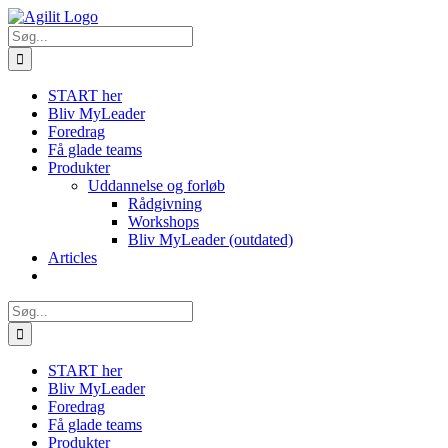
Skip
to
Søg
content
efter:
START her
Bliv MyLeader
Foredrag
Få glade teams
Produkter
Uddannelse og forløb
Rådgivning
Workshops
Bliv MyLeader (outdated)
Articles
Søg
efter:
START her
Bliv MyLeader
Foredrag
Få glade teams
Produkter