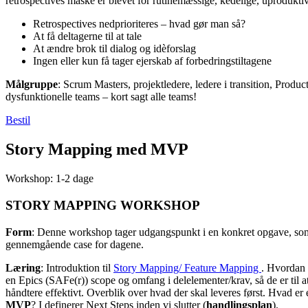
retrospectives måske er blevet for rutinemæssige, kedelige, uproduktive
Retrospectives nedprioriteres – hvad gør man så?
At få deltagerne til at tale
At ændre brok til dialog og idèforslag
Ingen eller kun få tager ejerskab af forbedringstiltagene
Målgruppe
: Scrum Masters, projektledere, ledere i transition, Produ
dysfunktionelle teams – kort sagt alle teams!
Bestil
Story Mapping med MVP
Workshop: 1-2 dage
STORY MAPPING WORKSHOP
Form
: Denne workshop tager udgangspunkt i en konkret opgave, s
gennemgående case for dagene.
Læring
: Introduktion til
Story Mapping/ Feature Mapping
. Hvordan 
en Epics (SAFe(r)) scope og omfang i delelementer/krav, så de er til a
håndtere effektivt. Overblik over hvad der skal leveres først. Hvad e
MVP
? I definerer Next Steps inden vi slutter (
handlingsplan
).