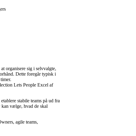
ers
 at organisere sig i selvvalgte,
rhånd. Dette foregår typisk i
timer.
ection Lets People Excel af
etablere stabile teams på ud fra
v kan vælge, hvad de skal
 Owners, agile teams,