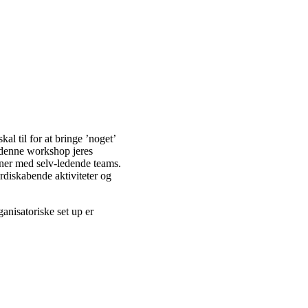
al til for at bringe ’noget’
 denne workshop jeres
oner med selv-ledende teams.
rdiskabende aktiviteter og
rganisatoriske set up er