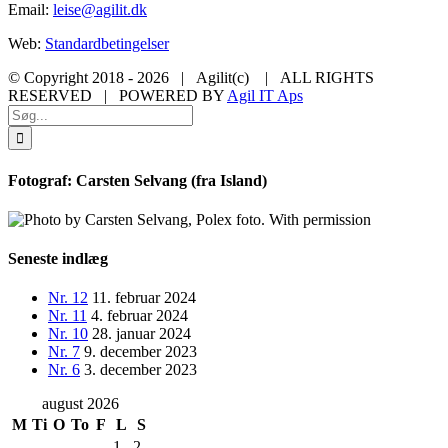
Email:
leise@agilit.dk
Web:
Standardbetingelser
© Copyright 2018 -
2026 | Agilit(c)
| ALL RIGHTS
RESERVED | POWERED BY
Agil IT Aps
Facebook
X
LinkedIn
Instagram
Toggle
Søg
Sliding
efter:
Bar
Area
Fotograf: Carsten Selvang (fra Island)
Seneste indlæg
Nr. 12
11. februar 2024
Nr. 11
4. februar 2024
Nr. 10
28. januar 2024
Nr. 7
9. december 2023
Nr. 6
3. december 2023
august 2026
M
Ti
O
To
F
L
S
1
2