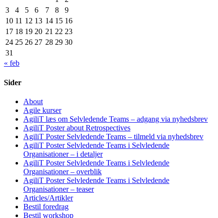
3
4
5
6
7
8
9
10
11
12
13
14
15
16
17
18
19
20
21
22
23
24
25
26
27
28
29
30
31
« feb
Sider
About
Agile kurser
AgiliT læs om Selvledende Teams – adgang via nyhedsbrev
AgiliT Poster about Retrospectives
AgiliT Poster Selvledende Teams – tilmeld via nyhedsbrev
AgiliT Poster Selvledende Teams i Selvledende
Organisationer – i detaljer
AgiliT Poster Selvledende Teams i Selvledende
Organisationer – overblik
AgiliT Poster Selvledende Teams i Selvledende
Organisationer – teaser
Articles/Artikler
Bestil foredrag
Bestil workshop