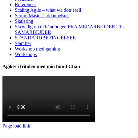
Referencer
Scaling Agile – what we don’t tell
Scrum Master Uddannelsen
Skalering
Skriv dig op til håndbogen FRA MEDARBEJDER TIL
SAMARBEJDER
STANDARDBETINGELSER
Start her
Workshop med gaming
Workshops
Agility i fritiden med min hund Chap
Page load link
Go
to