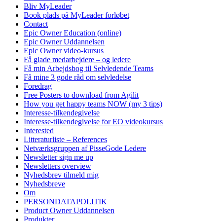
Bliv MyLeader
Book plads på MyLeader forløbet
Contact
Epic Owner Education (online)
Epic Owner Uddannelsen
Epic Owner video-kursus
Få glade medarbejdere – og ledere
Få min Arbejdsbog til Selvledende Teams
Få mine 3 gode råd om selvledelse
Foredrag
Free Posters to download from Agilit
How you get happy teams NOW (my 3 tips)
Interesse-tilkendegivelse
Interesse-tilkendegivelse for EO videokursus
Interested
Litteraturliste – References
Netværksgruppen af PisseGode Ledere
Newsletter sign me up
Newsletters overview
Nyhedsbrev tilmeld mig
Nyhedsbreve
Om
PERSONDATAPOLITIK
Product Owner Uddannelsen
Produkter