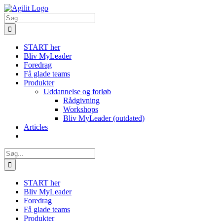
Skip
to
Søg
content
efter:
START her
Bliv MyLeader
Foredrag
Få glade teams
Produkter
Uddannelse og forløb
Rådgivning
Workshops
Bliv MyLeader (outdated)
Articles
Søg
efter:
START her
Bliv MyLeader
Foredrag
Få glade teams
Produkter