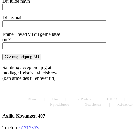
Dit fulde navn
Din e-mail
Emne - hvad vil du gerne læse
om?
Samtidig accepterer jeg at
modtage Leise’s nyhedsbreve
(kan afmeldes til enhver tid)
About
Om
Free Posters
GDPR
Nyhedsbreve
Newsletters
Referencer
Agilit, Kovangen 407
Telefon:
61717353