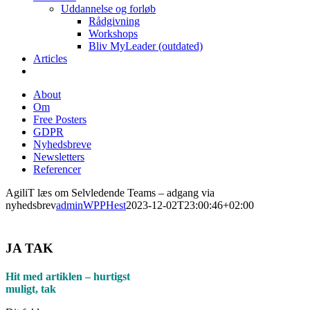
Uddannelse og forløb
Rådgivning
Workshops
Bliv MyLeader (outdated)
Articles
About
Om
Free Posters
GDPR
Nyhedsbreve
Newsletters
Referencer
AgiliT læs om Selvledende Teams – adgang via
nyhedsbrev
adminWPPHest
2023-12-02T23:00:46+02:00
JA TAK
Hit med artiklen – hurtigst
muligt, tak