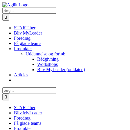
Skip
to
Søg
content
efter:
START her
Bliv MyLeader
Foredrag
Få glade teams
Produkter
Uddannelse og forløb
Rådgivning
Workshops
Bliv MyLeader (outdated)
Articles
Søg
efter:
START her
Bliv MyLeader
Foredrag
Få glade teams
Produkter