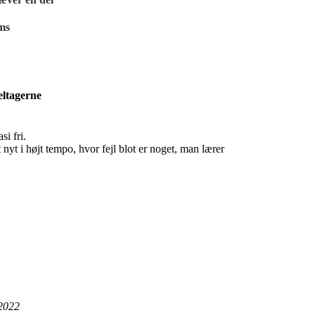
ms
eltagerne
i fri.
 nyt i højt tempo, hvor fejl blot er noget, man lærer
 2022