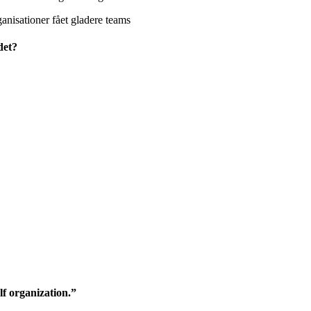
nisationer fået gladere teams
det?
lf organization.”