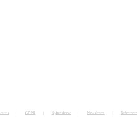
osters
GDPR
Nyhedsbreve
Newsletters
Referencer