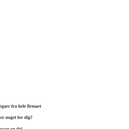
egaer fra hele firmaet
er noget for dig?
æver en del