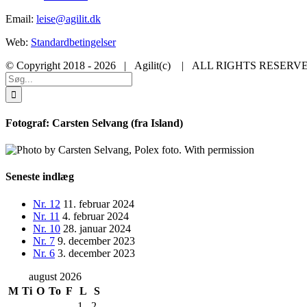
Email:
leise@agilit.dk
Web:
Standardbetingelser
© Copyright 2018 -
2026 | Agilit(c)
| ALL RIGHTS RESERV
Facebook
X
LinkedIn
Instagram
Toggle
Søg
Sliding
efter:
Bar
Area
Fotograf: Carsten Selvang (fra Island)
Seneste indlæg
Nr. 12
11. februar 2024
Nr. 11
4. februar 2024
Nr. 10
28. januar 2024
Nr. 7
9. december 2023
Nr. 6
3. december 2023
august 2026
M
Ti
O
To
F
L
S
1
2