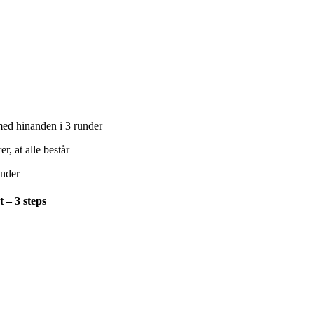
med hinanden i 3 runder
er, at alle består
inder
et – 3 steps