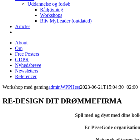
Uddannelse og forløb
Rådgivning
Workshops
Bliv MyLeader (outdated)
Articles
About
Om
Free Posters
GDPR
Nyhedsbreve
Newsletters
Referencer
Workshop med gaming
adminWPPHest
2023-06-21T15:04:30+02:00
RE-DESIGN DIT DRØMMEFIRMA
Spil med og dyst med dine koll
Er PisseGode organisation
Netværk af teams kr