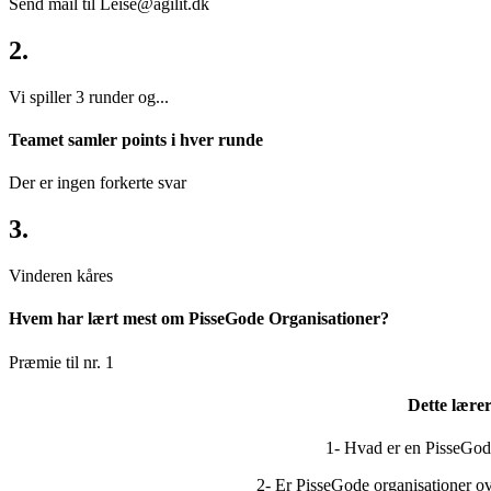
Send mail til Leise@agilit.dk
2.
Vi spiller 3 runder og...
Teamet samler points i hver runde
Der er ingen forkerte svar
3.
Vinderen kåres
Hvem har lært mest om PisseGode Organisationer?
Præmie til nr. 1
Dette lærer
1- Hvad er en PisseGod
2- Er PisseGode organisationer ov