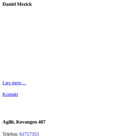
Daniel Mezick
Fra hierarki ti
DIN organisation
Læs mere…
Kontakt
Agilit, Kovangen 407
Telefon:
61717353